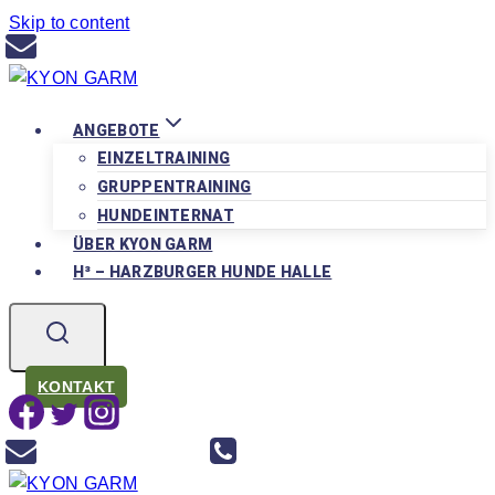
Skip to content
henning@kyongarm.de
ANGEBOTE
EINZELTRAINING
GRUPPENTRAINING
HUNDEINTERNAT
ÜBER KYON GARM
H³ – HARZBURGER HUNDE HALLE
KONTAKT
exmaple@gmail.com
0123 456 789